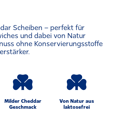
ar Scheiben – perfekt für
iches und dabei von Natur
enuss ohne Kon­ser­vie­rungsstoffe
r­stärker.
Milder Cheddar
Von Natur aus
Geschmack
laktosefrei