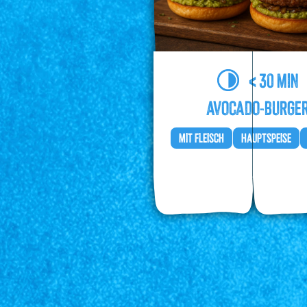
< 30 MIN
AVOCADO-BURGE
MIT FLEISCH
HAUPTSPEISE