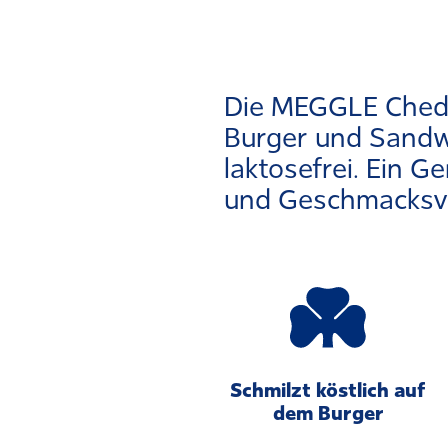
Die MEGGLE Chedd
Burger und Sandw
laktosefrei. Ein G
und Ges­chmacks­ve
Schmilzt köstlich auf
dem Burger