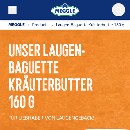
Zum Inhalt springen
MEGGLE
Products
Laugen-Baguette Kräuterbutter 160 g
UNSER LAUGEN-
BAGUETTE
KRÄUTERBUTTER
160 G
FÜR LIEBHABER VON LAUGENGEBÄCK!