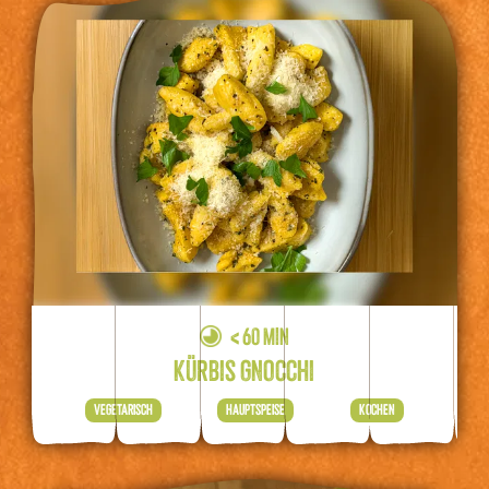
< 60 MIN
KÜRBIS GNOCCHI
VEGETARISCH
HAUPTSPEISE
KOCHEN